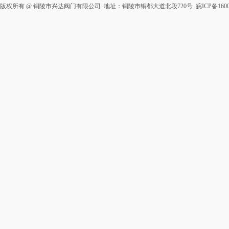
版权所有 @ 铜陵市兴达阀门有限公司 地址：铜陵市铜都大道北段720号
皖ICP备1600