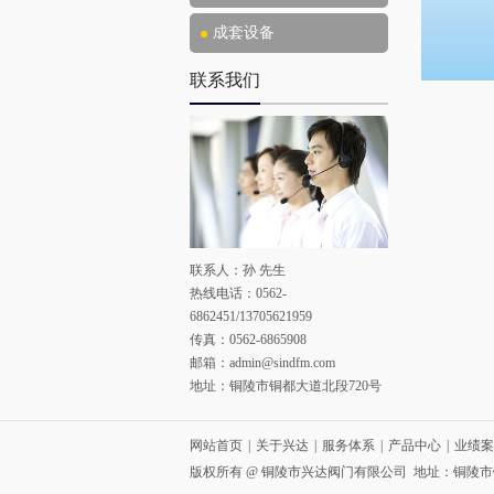
成套设备
联系我们
联系人：孙 先生
热线电话：0562-
6862451/13705621959
传真：0562-6865908
邮箱：
admin@sindfm.com
地址：铜陵市铜都大道北段720号
网站首页
|
关于兴达
|
服务体系
|
产品中心
|
业绩案
版权所有 @ 铜陵市兴达阀门有限公司 地址：铜陵市